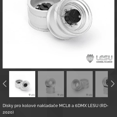
Disky pro kolové nakladače MCL8 a 6DMX LESU (RD-
2020)