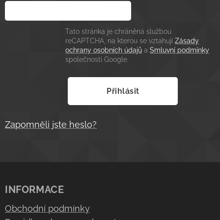
Tato stránka je chráněná službou
reCAPTCHA, na kterou se vztahují
Zásady
ochrany osobních údajů
a
Smluvní podmínky
společnosti Google.
Přihlásit
Zapomněli jste heslo?
INFORMACE
Obchodní podmínky