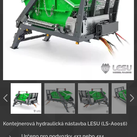
Kontejnerová hydraulická nástavba LESU (LS-A0016)
Určeno pro podvozky 4x2 nebo 4x4