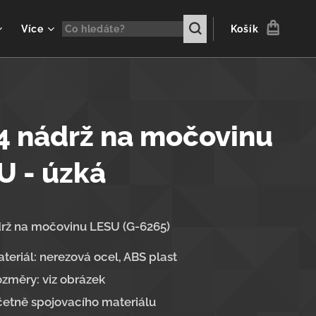
Více
Košík
4 nádrž na močovinu
U - úzká
rž na močovinu LESU (G-6265)
teriál: nerezová ocel, ABS plast
změry: viz obrázek
etně spojovacího materiálu