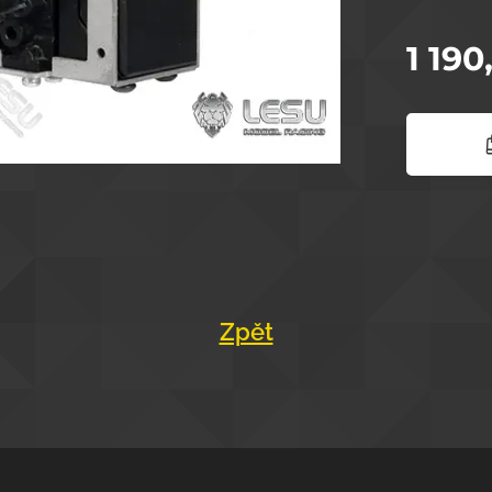
1 190
Zpět