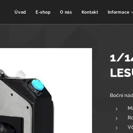
Úvod
E-shop
O nás
Kontakt
Informace
1/1
LES
Boční nád
Ma
Ro
Vč