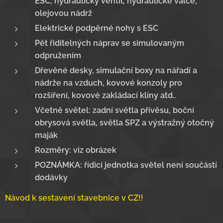
ESC, hydraulický ventil, hydraulické válce,
olejovou nádrž
Elektrické podpěrné nohy s ESC
Pět řiditelných náprav se simulovaným
odpružením
Dřevěné desky, simulační boxy na nářadí a
nádrže na vzduch, kovové konzoly pro
rozšíření, kovové zakládací klíny atd..
Včetně světel: zadní světla přívěsu, boční
obrysová světla, světla SPZ a výstražný otočný
maják
Rozměry: viz obrázek
POZNÁMKA: řídicí jednotka světel není součástí
dodávky
Návod k sestavení stavebnice v CZ!!