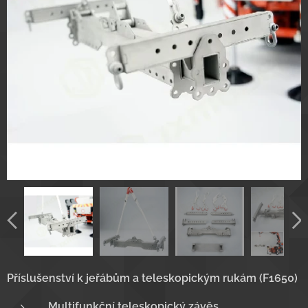
Příslušenství k jeřábům a teleskopickým rukám (F1650)
Multifunkční teleskopický závěs