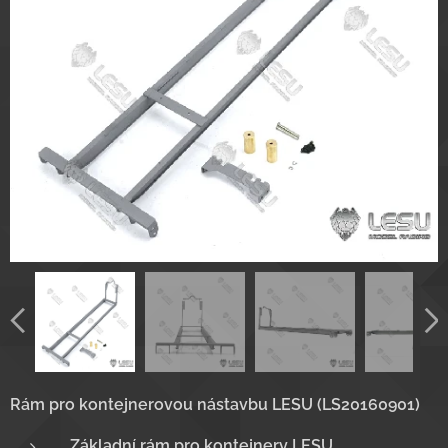
Rám pro kontejnerovou nástavbu LESU (LS20160901)
Základní rám pro kontejnery LESU