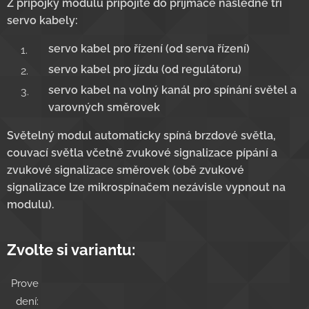
Z přípojky modulu připojíte do příjmače následně tři
servo kabely:
servo kabel pro řízení (od serva řízení)
servo kabel pro jízdu (od regulátoru)
servo kabel na volný kanál pro spínání světel a
varovných směrovek
Světelný modul automaticky spíná brzdové světla,
couvací světla včetně zvukové signalizace pípání a
zvukové signalizace směrovek (obě zvukové
signalizace lze mikrospínačem nezávisle vypnout na
modulu).
Zvolte si variantu:
Prove
dení: