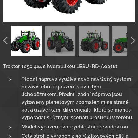
Traktor 1050 4x4 s hydraulikou LESU (RD-A0018)
Přední náprava využívá nově navržený systém
nezávislého odpružení s dvojitým
lichoběžníkem. Přední i zadní náprava jsou
vybaveny planetovým zpomalením na straně
kol a uzávěrkami diferenciálu, které se mohou
vypořádat s různými scénáři prostředí v terénu.
Model vybaven dvourychlostní převodovkou
Celý stroj je vyroben z 90 % z kovových dílů a