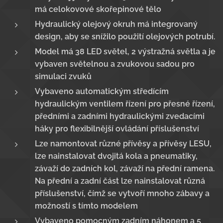
má celokovové skořepinové tělo
Hydraulický olejový okruh má integrovaný
design, aby se snížilo použití olejových potrubí.
Model má 38 LED světel, 2 výstražná světla a je
vybaven světelnou a zvukovou sadou pro
simulaci zvuků
Vybaveno automatickým středícím
hydraulickým ventilem řízení pro přesné řízení,
předními a zadními hydraulickými zvedacími
háky pro flexibilnější ovládání příslušenství
Lze namontovat různé přívěsy a přívěsy LESU,
lze nainstalovat dvojitá kola a pneumatiky,
závaží do zadních kol, závaží na přední ramena.
Na přední a zadní část lze nainstalovat různá
příslušenství, čímž se vytvoří mnoho zábavy a
možností s tímto modelem
Vybaveno pomocným zadním náhonem a 5