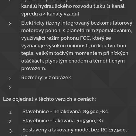
kanálů hydraulického rozvodu tlaku (1 kanál
vpředu a 4 kanály vzadu)
Elektricky řízený integrovaný bezkomutátorový
motorový pohon, s planetárním zpomalováním,
využívající režim pohonu FOC, který se
vyznačuje vysokou účinností, nízkou tvorbou
tepla, velkým točivým momentem při nízkých
otáčkách, plynulým chodem a téměř tichým
provozem.
Rozměry: viz obrázek
Lze objednat v těchto verzích a cenách:
Stavebnice - nelakovaná 89.900,-Kč
Stavebnice - lakovaná 105.900,-Kč
Sestavený a lakovaný model bez RC 117.900,-