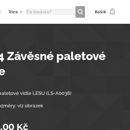
Více
Košík
4 Závěsné paletové
e
aletové vidle LESU (LS-A0038)
změry: viz obrázek
0,00
Kč