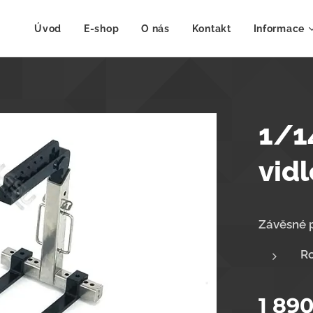
Úvod
E-shop
O nás
Kontakt
Informace
1/1
vidl
Závěsné p
Ro
1 89