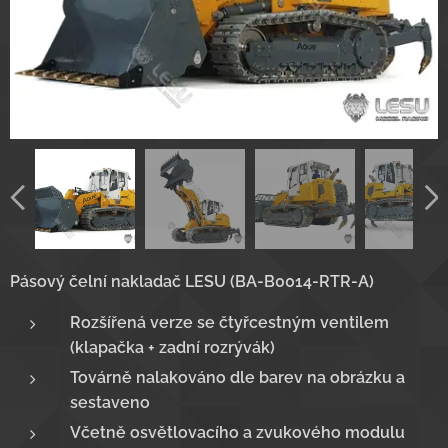
Pásový čelní nakladač LESU (BA-B0014-RTR-A)
Rozšířená verze se čtyřcestným ventilem
(klapačka + zadní rozrývák)
Továrně nalakováno dle barev na obrázku a
sestaveno
Včetně osvětlovacího a zvukového modulu