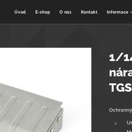
Úvod
E-shop
O nás
Kontakt
Informace
1/1
nár
TG
Ochranný
Ur