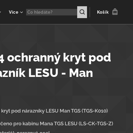
Více
Košík
4 ochranný kryt pod
azník LESU - Man
S
 kryt pod nárazníky LESU Man TGS (TGS-K010)
čeno pro kabinu Mana TGS LESU (
LS-CK-TGS-Z)