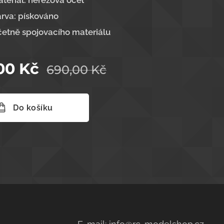
teriál: nerezová ocel
rva: pískováno
etně spojovacího materiálu
00
Kč
690,00
Kč
Do košíku