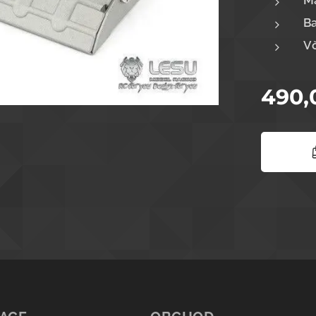
Ma
Ba
Vč
490,