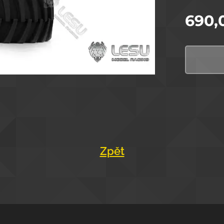
690,
Zpět