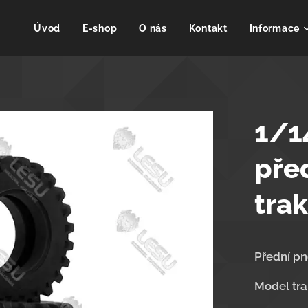
Úvod
E-shop
O nás
Kontakt
Informace
1/1
pře
tra
Přední pn
Model tra