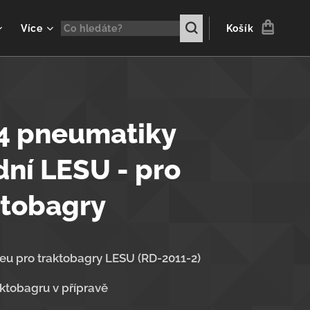
Více
Košík
4 pneumatiky
dní LESU - pro
ktobagry
eu pro traktobagry LESU (RD-2011-2)
ktobagru v přípravě