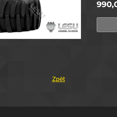
990,
Zpět