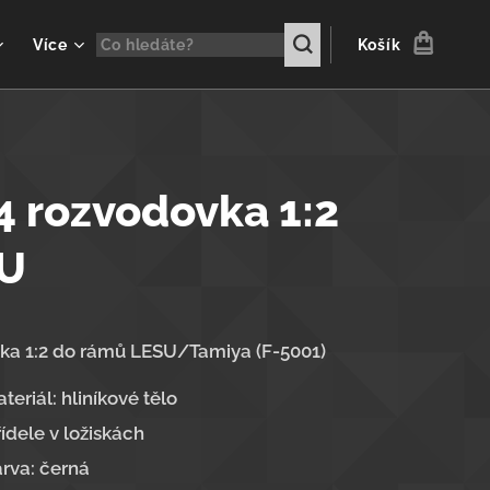
Více
Košík
4 rozvodovka 1:2
U
ka 1:2 do rámů LESU/Tamiya (F-5001)
teriál: hliníkové tělo
ídele v ložiskách
rva: černá