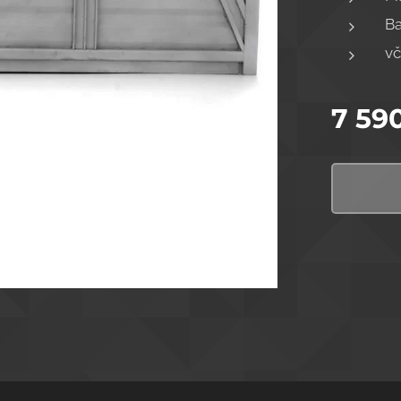
Ba
vč
7 59