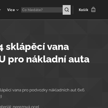
Více
Košík
4 sklápěcí vana
U pro nákladní auta
lápěcí vana pro podvozky nákladních aut 6x6.
)
teriál: nerezová ocel