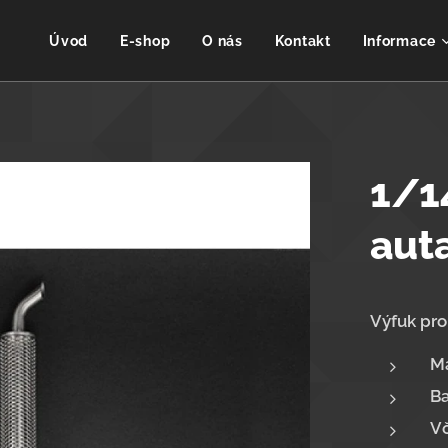
Úvod
E-shop
O nás
Kontakt
Informace
1/1
aut
Výfuk pro
Ma
Ba
Vč