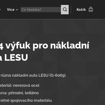
Více
Košík
4 výfuk pro nákladní
a LESU
 různá nákladní auta LESU (G-6069)
teriál: nerezová ocel
rva: přírodní, leštěno
etně spojovacího materiálu