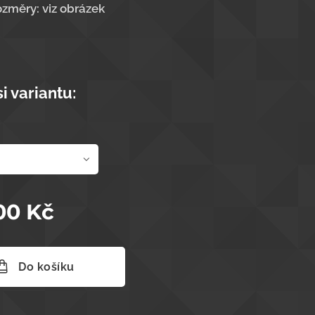
změry: viz obrázek
si variantu:
00
Kč
Do košíku