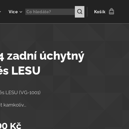
Více
Košík
4 zadní úchytný
ěs LESU
ěs LESU (VG-1001)
t kamkoliv...
00
Kč