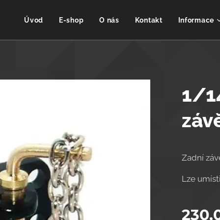
Úvod
E-shop
O nás
Kontakt
Informace
1/1
záv
Zadní záv
Lze umísti
230,